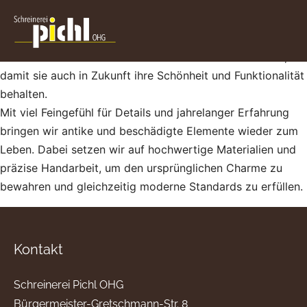
Unsere Restaurierungen verbinden Handwerkskunst mit
Respekt für Tradition. Ob historische Fenster, Türen oder
Möbel – wir erhalten und restaurieren wertvolle Stücke,
damit sie auch in Zukunft ihre Schönheit und Funktionalität
behalten.
Mit viel Feingefühl für Details und jahrelanger Erfahrung
bringen wir antike und beschädigte Elemente wieder zum
Leben. Dabei setzen wir auf hochwertige Materialien und
präzise Handarbeit, um den ursprünglichen Charme zu
bewahren und gleichzeitig moderne Standards zu erfüllen.
Kontakt
Schreinerei Pichl OHG
Bürgermeister-Gretschmann-Str. 8